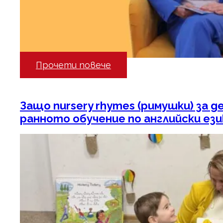
Прочети повече
Защо nursery rhymes (римушки) за д
ранното обучение по английски ези