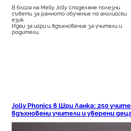
В блога на Melly Jolly споделяме полезни
съвети за ранното обучение по английски
език.
Идеи за игри и вдъхновение за учители и
родители.
Jolly Phonics в Шри Ланка: 250 учит
вдъхновени учители и уверени дец