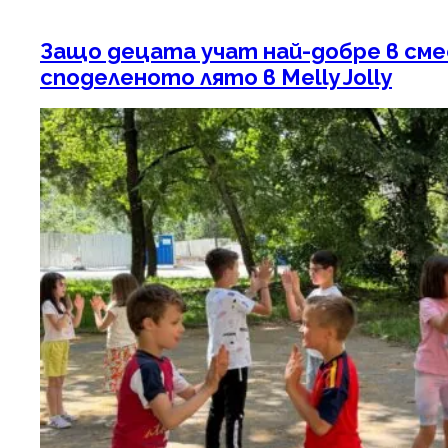
Защо децата учат най-добре в сме
споделеното лято в Melly Jolly