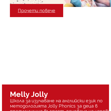
Прочети повече
Melly Jolly
Школа за изучаване на английски език по
методологията Jolly Phonics за деца в