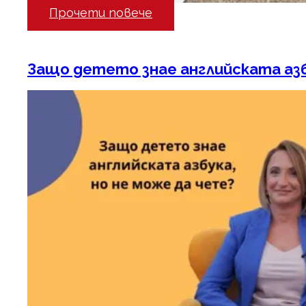
Прочети повече
Защо детето знае английската азб