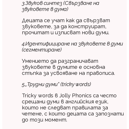
3.Звуков синтез (Свързване на
звуковете в дума)
Децата се учат как да свързват
звуковете, за да конструират,
прочитат и изписват нови думи.
4.Идентифициране на звуковете в думи
(сегментиране)
Умението да разграничават
звуковете в думите е основна
стъпка за усвояване на правописа.
5.„Трудни думи“ (tricky words)
Tricky words в Jolly Phonics са често
срещани думи в английския език,
които не следват правилата за
четене, с които децата са запознати
до този момент.