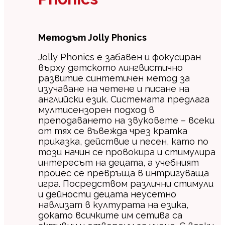
Методът Jolly Phonics
Jolly Phonics е забавен и фокусиран
върху детското лингвистично
развитие синтетичен метод за
изучаване на четене и писане на
английски език. Системата предлага
мултисензорен подход в
преподаването на звуковете – всеки
от тях се въвежда чрез кратка
приказка, действие и песен, като по
този начин се провокира и стимулира
интересът на децата, а учебният
процес се превръща в интригуваща
игра. Посредством различни стимули
и дейности децата неусетно
навлизат в културата на езика,
докато всичките им сетива са