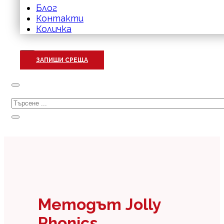
Блог
Контакти
Количка
ЗАПИШИ СРЕЩА
Търсене
Методът Jolly
Phonics