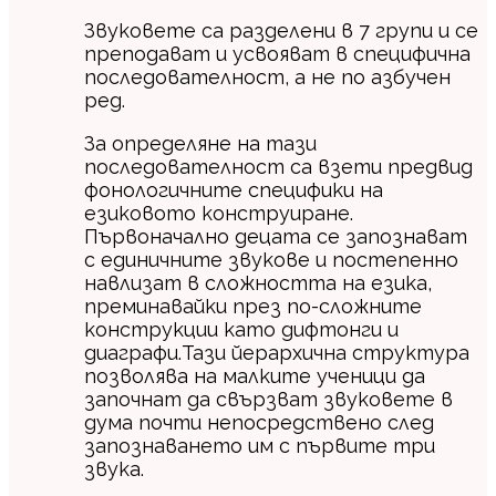
Звуковете са разделени в 7 групи и се
преподават и усвояват в специфична
последователност, а не по азбучен
ред.
За определяне на тази
последователност са взети предвид
фонологичните специфики на
езиковото конструиране.
Първоначално децата се запознават
с единичните звукове и постепенно
навлизат в сложността на езика,
преминавайки през по-сложните
конструкции като дифтонги и
диаграфи.Тази йерархична структура
позволява на малките ученици да
започнат да свързват звуковете в
дума почти непосредствено след
запознаването им с първите три
звукa.