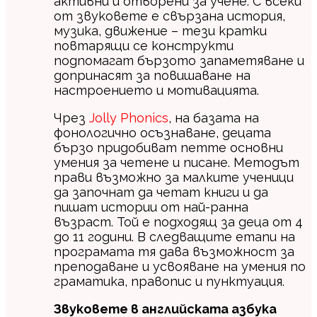
активни и отворени за учене. С всеки
от звуковете е свързана история,
музика, движение – тези кратки
повтарящи се конструкти
подпомагат бързото запаметяване и
допринасят за повишаване на
настроението и мотивацията.
Чрез
Jolly Phonics
, на базата на
фонологично осъзнаване, децата
бързо придобиват петте основни
умения за четене и писане. Методът
прави възможно за малките ученици
да започнат да четат книги и да
пишат истории от най-ранна
възраст. Той е подходящ за деца от 4
до 11 години. В следващите етапи на
програмата тя дава възможност за
преподаване и усвояване на умения по
граматика, правопис и пунктуация.
Звуковете в английската азбука