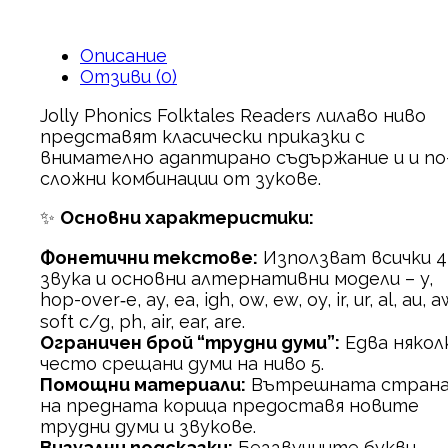
Описание
Отзиви (0)
Jolly Phonics Folktales Readers лилаво ниво
представят класически приказки с
внимателно адаптирано съдържание и и по
сложни комбинации от зукове.
✨
Основни характеристики:
Фонетични текстове:
Използват всички 4
звука и основни алтернативни модели – y,
hop-over‑e, ay, ea, igh, ow, ew, oy, ir, ur, al, au, a
soft c/g, ph, air, ear, are.
Ограничен брой “трудни думи”:
Едва някол
често срещани думи на ниво 5.
Помощни материали:
Вътрешната стран
на предната корица предоставя новите
трудни думи и звукове.
Визуални подсказки:
Беззвучните букви