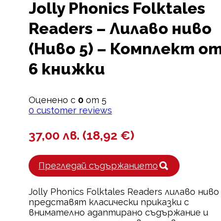
Jolly Phonics Folktales
Readers – Лилаво ниво
(Ниво 5) – Комплект о
6 книжки
Оценено с
0
от 5
0
customer reviews
37,00
лв.
(
18,92
€
)
Прегледай съдържанието
Jolly Phonics Folktales Readers лилаво ниво
представят класически приказки с
внимателно адаптирано съдържание и