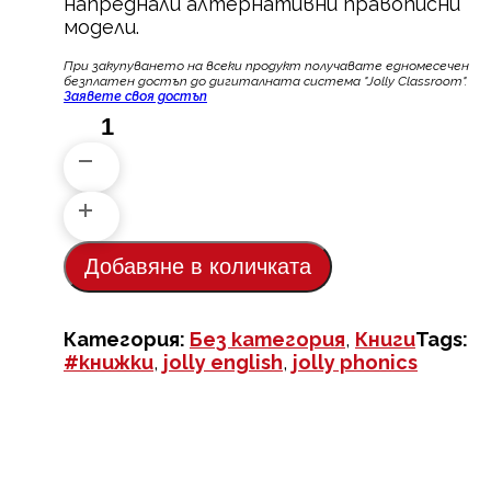
напреднали алтернативни правописни
модели.
При закупуването на всеки продукт пoлучавате едномесечен
безплатен достъп до дигиталната система "Jolly Classroom".
Заявете своя достъп
количество
за
Jolly
Phonics
Folktales
Readers
–
Добавяне в количката
Лилаво
ниво
(Ниво 5)
Категория:
Без категория
,
Книги
Tags:
–
#книжки
,
jolly english
,
jolly phonics
Комплект
от
6
книжки