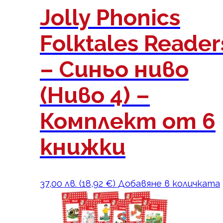
Jolly Phonics
Folktales Reader
– Синьо ниво
(Ниво 4) –
Комплект от 6
книжки
37,00
лв.
(
18,92
€
)
Добавяне в количката