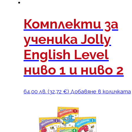
Комплекти за
ученика Jolly
English Level
ниво 1 и ниво 2
64,00
лв.
(
32,72
€
)
Добавяне в количката