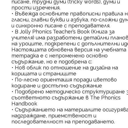
писане, трудни думи (tricky words), думи и
прости изречения.
• Въвежда основните правописни правила н
гласни, главни букви и азбука, по-сложни ду
и синхронно писане с преподавателя.
• В Jolly Phonics Teacher’s Book (Книга за
учителя) има разработени детайлни плано
на уроците, подкрепени с допълнителни ид
Настоящата обновена версия на учебната
тетрадка е с непроменено основно
съдържание, но е подобрена с:
• Нов облик по отношение на дизайна на
корицата и страниците
• По-лесно ориентация поради цветово
кодиране и достъпно съдържание
• Подобрено методическо структуриране 
съответното съдържание в The Phonics
Handbook
• Съдържанието на материалите осигуряв
надграждане, приемственост и
последователност на преподаването.