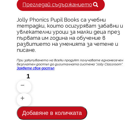
Прегледай съдържанието
Jolly Phonics Pupil Books са учебни
тетрадки, които осигуряват забавни и
увлекателни уроци за малки деца през
първата им година на обучение в
развитието на уменията за четене и
писане.
При закупуването на всеки продукт пoлучавате едномесечен
безплатен достъп до дигиталната система "Jolly Classroom".
Заявете своя достъп
количество
за
Учебна
тетрадка
2
Добавяне в количката