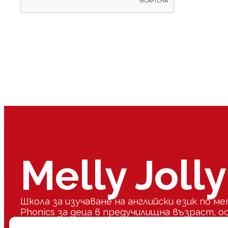
Melly Jolly
Школа за изучаване на английски език по ме
Phonics за деца в предучилищна възраст, о
мултисензорни подходи.