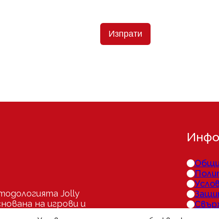
Изпрати
Инфо
Общи
Поли
Услов
тодологията Jolly
Защи
снована на игрови и
Свър