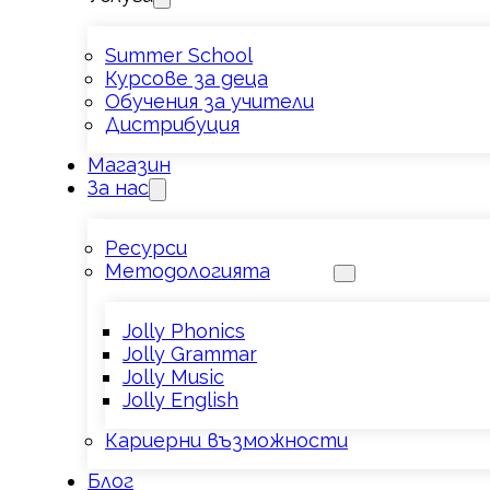
Summer School
Курсове за деца
Обучения за учители
Дистрибуция
Магазин
За нас
Ресурси
Методологията
Jolly Phonics
Jolly Grammar
Jolly Music
Jolly English
Кариерни възможности
Блог