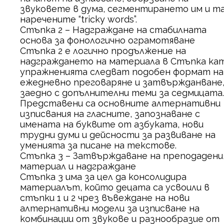
звуковете в дума, сегментирането им и т
наречените “tricky words”.
Стъпка 2 – Надграждане на стабилната
основа за фонологично ограмотяване
Стъпка 2 е логично продължение на
надграждането на материала в Стъпка ка
упражненията следват подобен формат на
ежедневно преговаряне и затвържданване
заедно с допълнителни теми за седмицата.
Представени са основните алтернативни
изписвания на гласните, запознаване с
имената на буквите от азбуката, нови
трудни думи и дейсности за развиване на
уменията за писане на текстове.
Стъпка 3 – Затвърждаване на преподаден
материал и надграждане
Стъпка 3 има за цел да консолидира
материалът, който децата са усвоили в
стъпки 1 и 2 чрез въвеждане на нови
алтернативни модели за изписване на
комбинации от звукове и разнообразие от