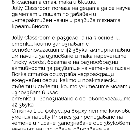
в класната стая, така и вкъщи.
Jolly Classroom помага на децата да се науч
да четат и пишат по забавен и
интерактивен начин и развива тяхната
креативност.
Jolly Classroom е разделена на 3 основни
стъпки, които запознават с
основополагащите 42 звука, алтернативни
им начини за изписване и така наречените
“tricky words”, богата е на разнообразни
активности за развитие на четене и писан
Всяка стъпка осигурява надграждащи
ежедневни сесии, както и практически
съвети и съвети, които учителите могат 
използват в клас.
стъпка 1 –Запознаване с основополагащит
42 звука
Стъпка 1 се фокусира върху петте ключов
умения на Jolly Phonics за преподаване на
четене и писане: запознаване със звуковет
начинът на изписване, свързване на