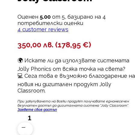
Оценен
5.00
от 5, базирано на
4
потребителски оценки
4
customer reviews
350,00
лв.
(
178,95
€
)
🌍 Искате ли да използвате системата
Jolly Phonics от всяка точка на света?
💻 Сега това е възможно благодарение на
новия ни дигитален продукт Jolly
Classroom.
При закупуването на всеки продукт пoлучавате едномесечен
безплатен достъп до дигиталната система "Jolly Classroom".
Заявете своя достъп
количество
за
Jolly